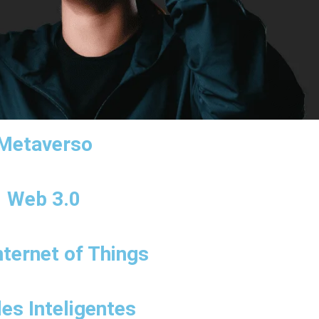
Metaverso
Web 3.0
nternet of Things
es Inteligentes