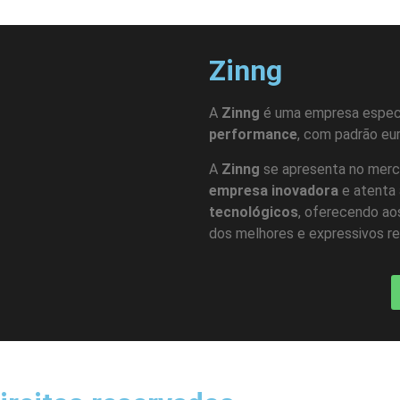
Zinng
A
Zinng
é uma empresa espec
performance
, com padrão eu
A
Zinng
se apresenta no merca
empresa inovadora
e atenta
tecnológicos
, oferecendo ao
dos melhores e expressivos r