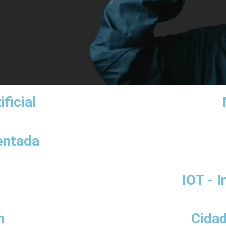
ificial
entada
IOT - I
n
Cidad