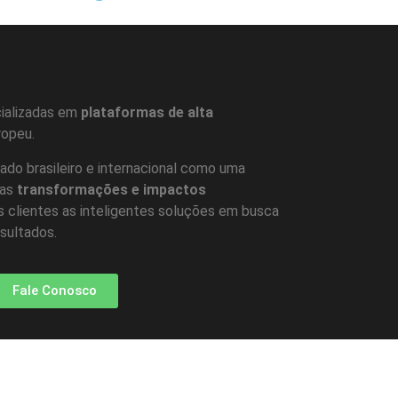
ializadas em
plataformas de alta
ropeu.
do brasileiro e internacional como uma
 as
transformações e impactos
s clientes as inteligentes soluções em busca
esultados.
Fale Conosco