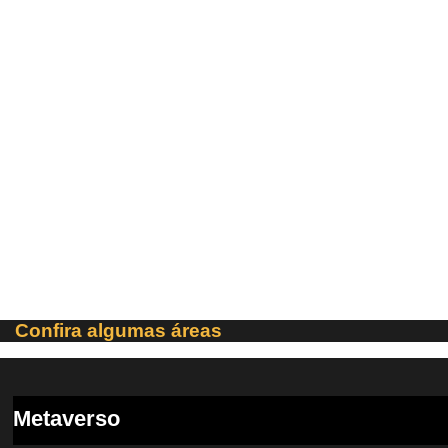
Tecnologia do Futuro
Sua empresa já tem projetos
Confira algumas áreas
Metaverso