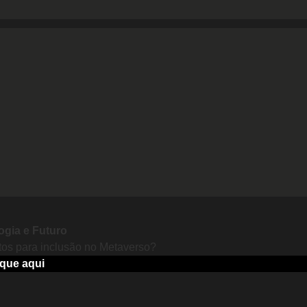
ogia e Futuro
tos para inclusão no Metaverso?
ique aqui